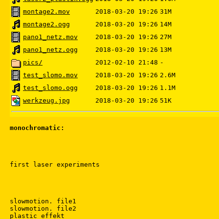
montage2.mov
2018-03-20 19:26
31M
montage2.ogg
2018-03-20 19:26
14M
pano1_netz.mov
2018-03-20 19:26
27M
pano1_netz.ogg
2018-03-20 19:26
13M
pics/
2012-02-10 21:48
-
test_slomo.mov
2018-03-20 19:26
2.6M
test_slomo.ogg
2018-03-20 19:26
1.1M
werkzeug.jpg
2018-03-20 19:26
51K
monochromatic:
first laser experiments

slowmotion. file1

slowmotion. file2

plastic_effekt
