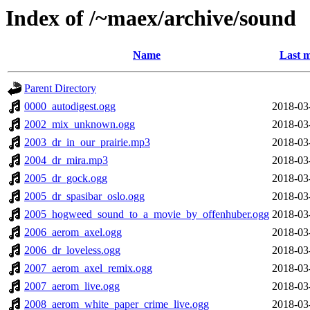
Index of /~maex/archive/sound
Name
Last m
Parent Directory
0000_autodigest.ogg
2018-03
2002_mix_unknown.ogg
2018-03
2003_dr_in_our_prairie.mp3
2018-03
2004_dr_mira.mp3
2018-03
2005_dr_gock.ogg
2018-03
2005_dr_spasibar_oslo.ogg
2018-03
2005_hogweed_sound_to_a_movie_by_offenhuber.ogg
2018-03
2006_aerom_axel.ogg
2018-03
2006_dr_loveless.ogg
2018-03
2007_aerom_axel_remix.ogg
2018-03
2007_aerom_live.ogg
2018-03
2008_aerom_white_paper_crime_live.ogg
2018-03